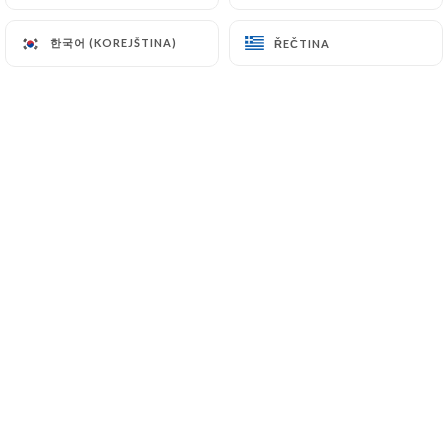
CS
NABÍDKA
한국어 (KOREJŠTINA)
한국어 (KOREJŠTINA)
ŘEČTINA
ŘEČTINA
/
DOMŮ
REZERVACE
Rezervace