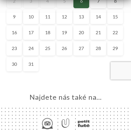
MŮ
VOVAT
ERIE
ENZE
ÍDKA
FFEUR
TAKT
Najdete nás také na...