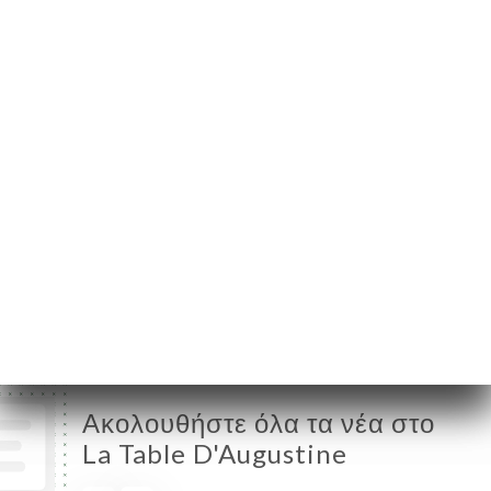
Augustines
13002 Marseille
France
Δευτέρα
11:00-23:00
Τρίτη
11:00-23:00
Τετάρτη
11:00-23:00
Πέμπτη
11:00-00:00
Παρασκευή
11:00-00:00
Σάββατο
11:00-00:00
Κυριακή
11:00-00:00
Ακολουθήστε όλα τα νέα στο
La Table D'Augustine