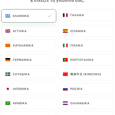
Επιλέξτε τη γλώσσα σας:
Επιλέξτε τη γλώσσα σας:
une actualité morose.
ΓΑΛΛΙΚΆ
ΓΑΛΛΙΚΆ
ΕΛΛΗΝΙΚΆ
ΕΛΛΗΝΙΚΆ
Pendant que les cuisiniers s'attellent à
concocter les recettes de Mamet
ΑΓΓΛΙΚΆ
ΑΓΓΛΙΚΆ
ΙΣΠΑΝΙΚΆ
ΙΣΠΑΝΙΚΆ
Augustine... Levez les yeux...
Le temps semble suspendu ! Vous êtes bel et
ΚΑΤΑΛΑΝΙΚΆ
ΚΑΤΑΛΑΝΙΚΆ
ΙΤΑΛΙΚΆ
ΙΤΑΛΙΚΆ
bien sur la place des Augustines, l’une des
plus vieille place de la ville.
ΓΕΡΜΑΝΙΚΆ
ΓΕΡΜΑΝΙΚΆ
ΠΟΡΤΟΓΑΛΙΚΆ
ΠΟΡΤΟΓΑΛΙΚΆ
简体中文 (ΚΙΝΈΖΙΚΑ)
简体中文 (ΚΙΝΈΖΙΚΑ)
ΣΟΥΗΔΙΚΆ
ΣΟΥΗΔΙΚΆ
Cette place provençale hors du temps où fut
logé Napoléon Bonaparte.
ΙΑΠΩΝΙΚΆ
ΙΑΠΩΝΙΚΆ
ΡΩΣΙΚΆ
ΡΩΣΙΚΆ
Vous pourrez également admirer l'un des
ΑΡΑΒΙΚΆ
ΑΡΑΒΙΚΆ
ΟΛΛΑΝΔΙΚΆ
ΟΛΛΑΝΔΙΚΆ
plus ancien platane du centre ville, plusieurs
fois centenaire. Une place à l'Histoire