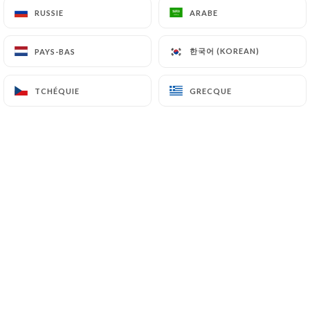
RUSSIE
RUSSIE
ARABE
ARABE
FR
MENU
한국어 (KOREAN)
한국어 (KOREAN)
PAYS-BAS
PAYS-BAS
TCHÉQUIE
TCHÉQUIE
GRECQUE
GRECQUE
/
ACCUEIL
CHAUFFEUR PRIVÉ
CHAUFFEUR PRIVÉ
Profitez d'une expérience
gastronomique unique sans
vous soucier du transport